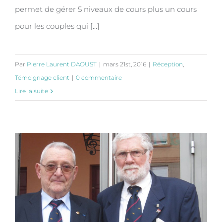
permet de gérer 5 niveaux de cours plus un cours
pour les couples qui [...]
Par
Pierre Laurent DAOUST
|
mars 21st, 2016
|
Réception
,
Témoignage client
|
0 commentaire
Lire la suite