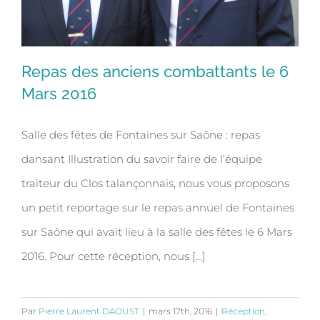
Repas des anciens combattants le 6
Mars 2016
Salle des fêtes de Fontaines sur Saône : repas
Repas des anciens combattants le 6
dansant Illustration du savoir faire de l’équipe
Mars 2016
traiteur du Clos talançonnais, nous vous proposons
un petit reportage sur le repas annuel de Fontaines
sur Saône qui avait lieu à la salle des fêtes le 6 Mars
2016. Pour cette réception, nous [...]
Par
Pierre Laurent DAOUST
|
mars 17th, 2016
|
Réception
,