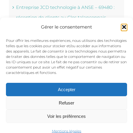
Entreprise JCD technologie à ANSE – 69480 :
réception de clients au Clos talançonnais.
Gérer le consentement
Mairie de Sathonay Camp : mariage de Gaëlle
Pour offrir les meilleures expériences, nous utilisons des technologies
et Yoann le 28 Mai 2016
telles que les cookies pour stocker et/ou accéder aux informations
des appareils. Le fait de consentir à ces technologies nous permettra
de traiter des données telles que le comportement de navigation ou
Mariage de Delphine et Nicolas au Clos
les ID uniques sur ce site. Le fait de ne pas consentir ou de retirer son
consentement peut avoir un effet négatif sur certaines
Talançonnais
caractéristiques et fonctions.
Accepter
Refuser
© Copyright 2015 PL Events | Le CLOS TALANCONNAIS -- 122
Chemin des Mouchettes - 01600 Reyrieux -
Mentions légales et
Voir les préférences
politique de confidentialité
- Réalisation du site : www.archabe.fr
Mentions légales
06 12 77 96 10