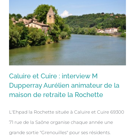
Caluire et Cuire : interview M
Dupperray Aurélien animateur de la
maison de retraite la Rochette
Caluire et Cuire : interview M
Dupperray Aurélien animateur de la
L'Ehpad la Rochette située à Caluire et Cuire 69300
maison de retraite la Rochette
71 rue de la Saône organise chaque année une
grande sortie "Grenouilles" pour ses résidents.