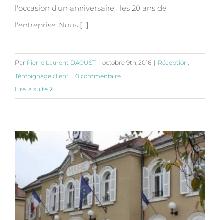
l'occasion d'un anniversaire : les 20 ans de
l'entreprise. Nous [...]
Par
Pierre Laurent DAOUST
|
octobre 9th, 2016
|
Réception
,
Témoignage client
|
0 commentaire
Lire la suite