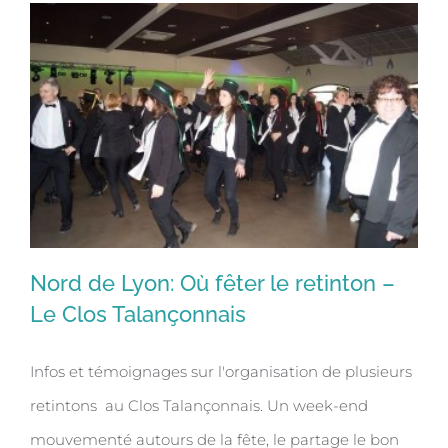
Nord de Lyon: Où fêter le retinton –
Le Clos Talançonnais
Infos et témoignages sur l'organisation de plusieurs
Nord de Lyon: Où fêter le retinton –
retintons au Clos Talançonnais. Un week-end
Le Clos Talançonnais
mouvementé autours de la fête, le partage le bon