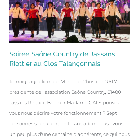
Soirée Saône Country de Jassans
Riottier au Clos Talançonnais
Témoignage client de Madame Christine GALY,
Soirée Saône Country de Jassans
présidente de l'association Saône Country, 01480
Riottier au Clos Talançonnais
Jassans Riottier. Bonjour Madame GALY, pouvez
vous nous décrire votre fonctionnement ? Sept
personnes s'occupent de l'association, nous avons
un peu plus d'une centaine d'adhérents, ce qui nous