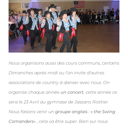
Nous organisons aussi des cours communs, certains
Dimanches après-midi ou l’on invite d’autres
associations de country à danser avec nous. On
organise chaque année
un concert
, cette année ce
sera le 23 Avril au gymnase de Jassans Riottier.
Nous faisons venir un
groupe anglais : « the Swing
Comanders
« , cela va être super. Bien sur nous