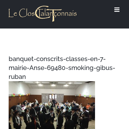
Passer
au
contenu
banquet-conscrits-classes-en-7-
mairie-Anse-69480-smoking-gibus-
ruban