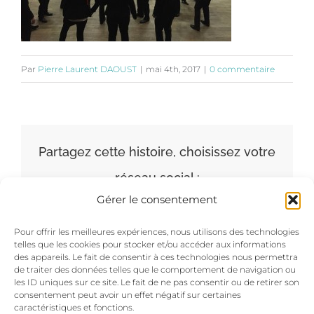
Par
Pierre Laurent DAOUST
|
mai 4th, 2017
|
0 commentaire
Partagez cette histoire, choisissez votre
réseau social :
Gérer le consentement
Facebook
X
LinkedIn
Pinterest
Pour offrir les meilleures expériences, nous utilisons des technologies
telles que les cookies pour stocker et/ou accéder aux informations
des appareils. Le fait de consentir à ces technologies nous permettra
de traiter des données telles que le comportement de navigation ou
les ID uniques sur ce site. Le fait de ne pas consentir ou de retirer son
consentement peut avoir un effet négatif sur certaines
caractéristiques et fonctions.