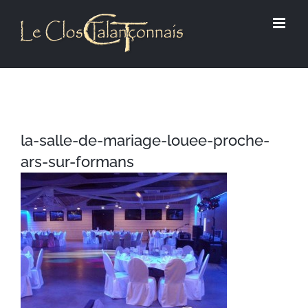
Passer
au
contenu
la-salle-de-mariage-louee-proche-
ars-sur-formans