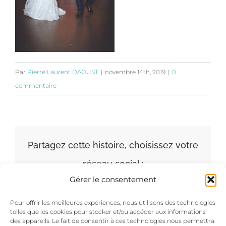
Par
Pierre Laurent DAOUST
|
novembre 14th, 2019
|
0
commentaire
Partagez cette histoire, choisissez votre
réseau social :
Gérer le consentement
Facebook
X
LinkedIn
Pinterest
Pour offrir les meilleures expériences, nous utilisons des technologies
telles que les cookies pour stocker et/ou accéder aux informations
des appareils. Le fait de consentir à ces technologies nous permettra