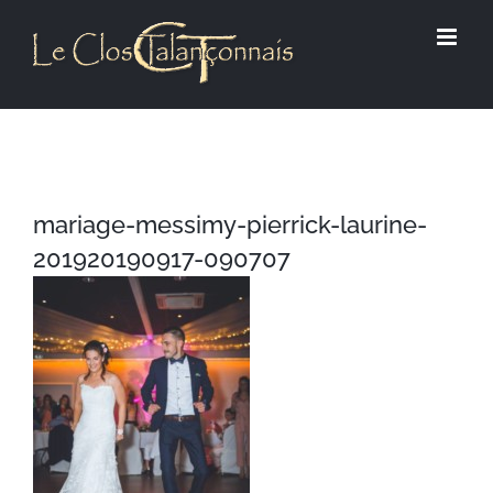
Passer
au
contenu
mariage-messimy-pierrick-laurine-
201920190917-090707