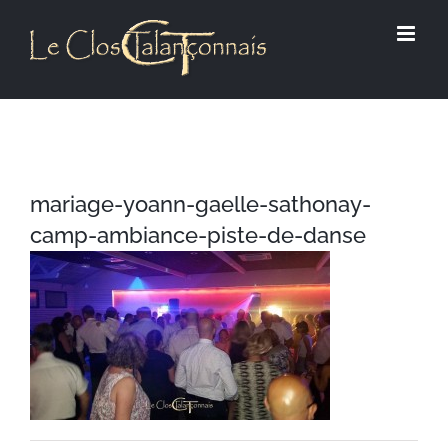
Passer
au
contenu
mariage-yoann-gaelle-sathonay-
camp-ambiance-piste-de-danse