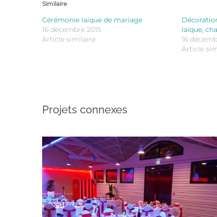
Similaire
Cérémonie laïque de mariage
Décoration
16 décembre 2015
laïque, ch
Article similaire
16 décemb
Article sim
Projets connexes