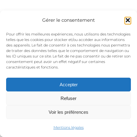
Gérer le consentement
© Copyright 2015 PL Events | Le CLOS TALANCONNAIS -- 122
Pour offrir les meilleures expériences, nous utilisons des technologies
Chemin des Mouchettes - 01600 Reyrieux -
Mentions légales et
telles que les cookies pour stocker et/ou accéder aux informations
des appareils. Le fait de consentir à ces technologies nous permettra
politique de confidentialité
- Réalisation du site : www.archabe.fr
de traiter des données telles que le comportement de navigation ou
06 12 77 96 10
les ID uniques sur ce site. Le fait de ne pas consentir ou de retirer son
consentement peut avoir un effet négatif sur certaines
caractéristiques et fonctions.
Accepter
Refuser
Voir les préférences
Mentions légales