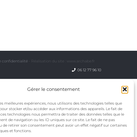
 confidentialité
- Réalisation du site : www.archabe.fr
06 12 77 96 10
Gérer le consentement
 les meilleures expériences, nous utilisons des technologies telles que
 pour stocker et/ou accéder aux informations des appareils. Le fait de
 ces technologies nous permettra de traiter des données telles que le
t de navigation ou les ID uniques sur ce site. Le fait de ne pas
u de retirer son consentement peut avoir un effet négatif sur certaines
iques et fonctions.