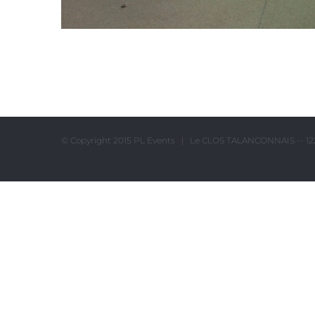
Terrasse de la salle de mariage
© Copyright 2015 PL Events | Le CLOS TALANCONNAIS -- 122
proche Caluire et Cuire