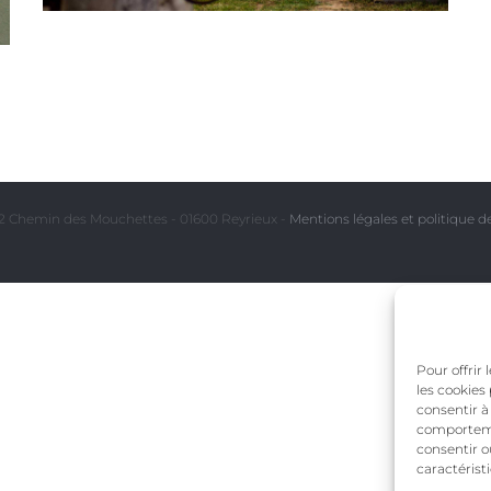
Espace extérieur du Clos et sa
fontaine devant la terrasse
 Chemin des Mouchettes - 01600 Reyrieux -
Mentions légales et politique de
Pour offrir
les cookies
consentir à
comportemen
consentir o
caractérist