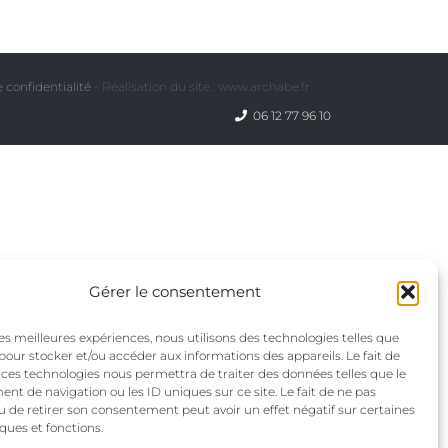
 confidentialité
- Réalisation du site : www.archabe.fr
06 12 77 96 10
Gérer le consentement
 les meilleures expériences, nous utilisons des technologies telles que
 pour stocker et/ou accéder aux informations des appareils. Le fait de
 ces technologies nous permettra de traiter des données telles que le
t de navigation ou les ID uniques sur ce site. Le fait de ne pas
u de retirer son consentement peut avoir un effet négatif sur certaines
iques et fonctions.