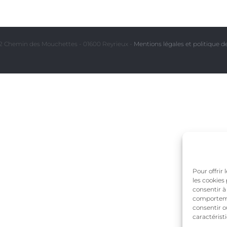
 Chemin des Mouchettes - 01600 Reyrieux -
Mentions légales et politique de
Pour offrir
les cookies
consentir à
comportemen
consentir o
caractérist