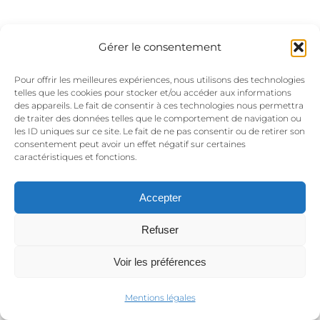
Gérer le consentement
© Copyright 2015 PL Events | Le CLOS TALANCONNAIS -- 122
Pour offrir les meilleures expériences, nous utilisons des technologies
Chemin des Mouchettes - 01600 Reyrieux -
Mentions légales et
telles que les cookies pour stocker et/ou accéder aux informations
des appareils. Le fait de consentir à ces technologies nous permettra
politique de confidentialité
- Réalisation du site : www.archabe.fr
de traiter des données telles que le comportement de navigation ou
06 12 77 96 10
les ID uniques sur ce site. Le fait de ne pas consentir ou de retirer son
consentement peut avoir un effet négatif sur certaines
caractéristiques et fonctions.
Accepter
Refuser
Voir les préférences
Mentions légales