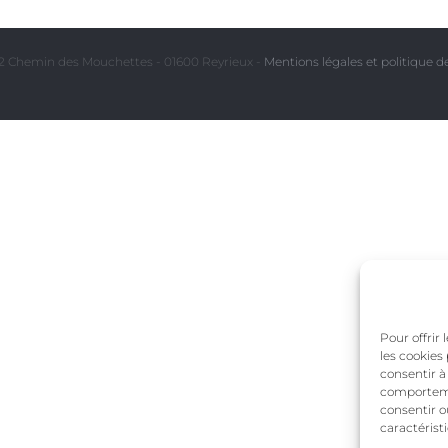
 Chemin des Mouchettes - 01600 Reyrieux -
Mentions légales et politique de
Pour offrir
les cookies
consentir à
comportemen
consentir o
caractérist