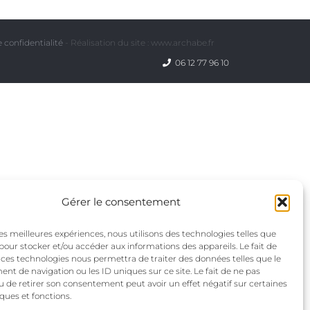
 confidentialité
- Réalisation du site : www.archabe.fr
06 12 77 96 10
Gérer le consentement
 les meilleures expériences, nous utilisons des technologies telles que
 pour stocker et/ou accéder aux informations des appareils. Le fait de
 ces technologies nous permettra de traiter des données telles que le
t de navigation ou les ID uniques sur ce site. Le fait de ne pas
u de retirer son consentement peut avoir un effet négatif sur certaines
iques et fonctions.