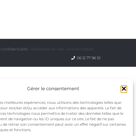
 confidentialité
- Réalisation du site : www.archabe.fr
06 12 77 96 10
Gérer le consentement
 les meilleures expériences, nous utilisons des technologies telles que
 pour stocker et/ou accéder aux informations des appareils. Le fait de
 ces technologies nous permettra de traiter des données telles que le
t de navigation ou les ID uniques sur ce site. Le fait de ne pas
u de retirer son consentement peut avoir un effet négatif sur certaines
iques et fonctions.