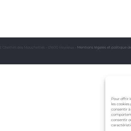
 Chemin des Mouchettes - 01600 Reyrieux -
Mentions légales et politique de
Pour offrir
les cookies
consentir à
comportemen
consentir o
caractérist