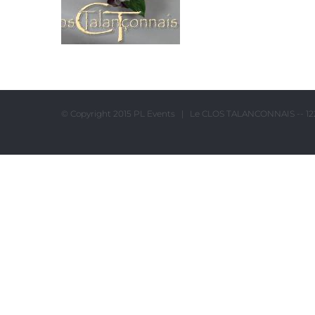
© Copyright 2015 PL Events | Le CLOS TALANCONNAIS -- 122