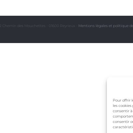
 Chemin des Mouchettes - 01600 Reyrieux -
Mentions légales et politique de
Pour offrir
les cookies
consentir à
comportemen
consentir o
caractérist