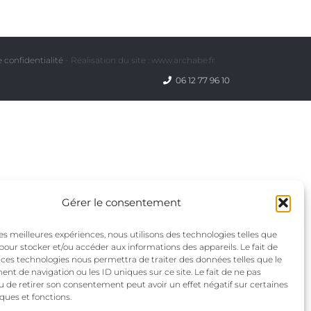
 confidentialité
- Réalisation du site : www.archabe.fr
06 12 77 96 10
Gérer le consentement
 les meilleures expériences, nous utilisons des technologies telles que
 pour stocker et/ou accéder aux informations des appareils. Le fait de
 ces technologies nous permettra de traiter des données telles que le
t de navigation ou les ID uniques sur ce site. Le fait de ne pas
u de retirer son consentement peut avoir un effet négatif sur certaines
iques et fonctions.